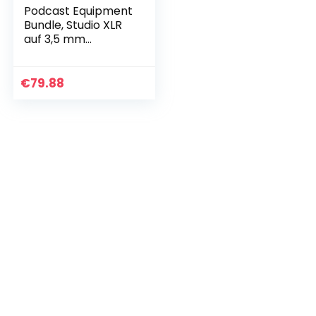
Podcast Equipment
Bundle, Studio XLR
auf 3,5 mm
Mikrofon & Mini
Audio Interface mit
DJ Mixer und Voice
€
79.88
Changer Sound…