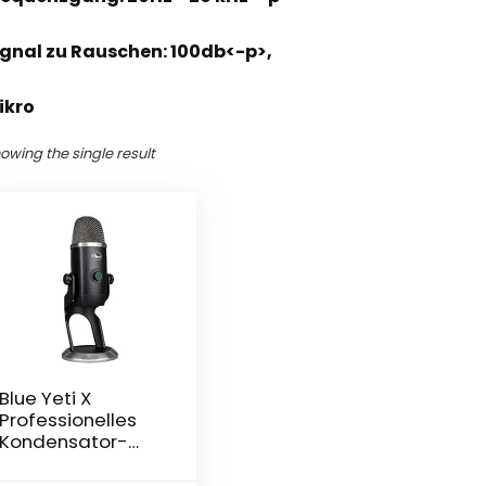
ignal zu Rauschen: 100db<-p>,
ikro
owing the single result
Blue Yeti X
Professionelles
Kondensator-
USB-Mikrofon,
Hochauflösende