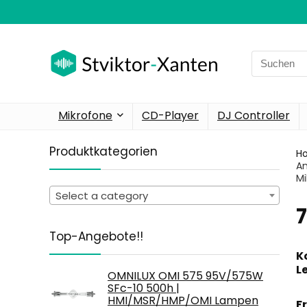
Search
for:
Mikrofone
CD-Player
DJ Controller
Produktkategorien
H
Am
Mi
Select a category
‎
Top-Angebote!!
K
L
OMNILUX OMI 575 95V/575W
SFc-10 500h |
HMI/MSR/HMP/OMI Lampen
F