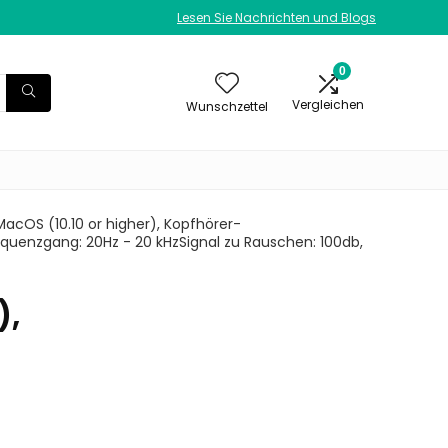
Lesen Sie Nachrichten und Blogs
0
Vergleichen
Wunschzettel
0, MacOS (10.10 or higher), Kopfhörer-
quenzgang: 20Hz - 20 kHzSignal zu Rauschen: 100db,
),