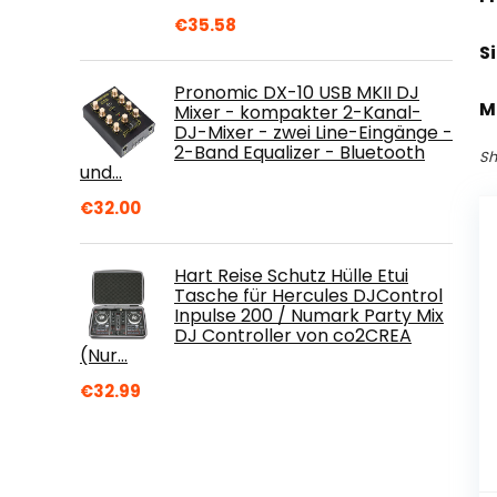
€
35.58
S
Pronomic DX-10 USB MKII DJ
M
Mixer - kompakter 2-Kanal-
DJ-Mixer - zwei Line-Eingänge -
2-Band Equalizer - Bluetooth
Sh
und…
€
32.00
Hart Reise Schutz Hülle Etui
Tasche für Hercules DJControl
Inpulse 200 / Numark Party Mix
DJ Controller von co2CREA
(Nur…
€
32.99