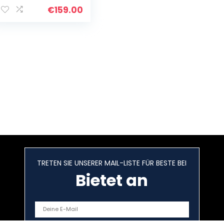
Messung und Blue
€
159.00
VO!CE Effekte,
LED-Beleuchtung
für…
TRETEN SIE UNSERER MAIL-LISTE FÜR BESTE BEI
Bietet an