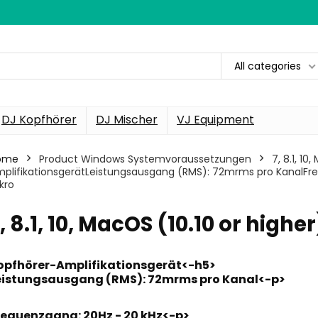
All categories
DJ Kopfhörer
DJ Mischer
VJ Equipment
ome
Product Windows Systemvoraussetzungen
‎7, 8.1, 1
plifikationsgerätLeistungsausgang (RMS): 72mrms pro KanalFre
kro
7, 8.1, 10, MacOS (10.10 or higher
opfhörer-Amplifikationsgerät<-h5>
eistungsausgang (RMS): 72mrms pro Kanal<-p>
requenzgang: 20Hz - 20 kHz<-p>