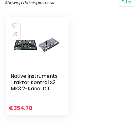
Filter
Showing the single result
Native Instruments
Traktor Kontrol S2
MK3 2-Kanal DJ
Controller, 16 Pads,
integrierte
Soundkarte,
€
354.70
Traktor Pro 3…