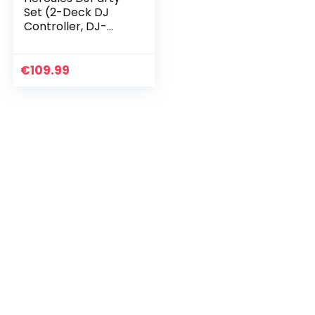
Set (2-Deck DJ
Controller, DJ-
Kopfhörer, 5
interaktive
Leuchtarmbänder)
€
109.99