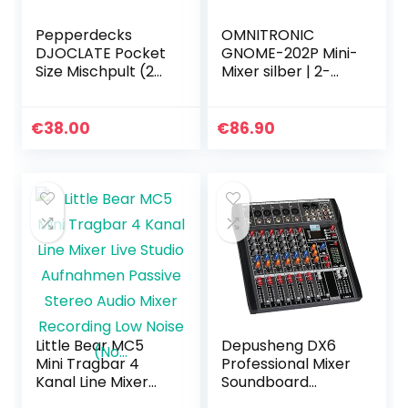
Pepperdecks
OMNITRONIC
DJOCLATE Pocket
GNOME-202P Mini-
Size Mischpult (2
Mixer silber | 2-
Kanäle, Bass Kill,
Kanal-DJ-Mixer
Tasche, 2x Kabel)
mit Bluetooth und
MP3-Player im
€
38.00
€
86.90
Miniaturformat |
Regelbarer…
Little Bear MC5
Depusheng DX6
Mini Tragbar 4
Professional Mixer
Kanal Line Mixer
Soundboard
Live Studio
Konsole 6-Kanal