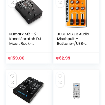
Numark M2 – 2-
JUST MIXER Audio
Kanal Scratch DJ
Mischpult –
Mixer, Rack-
Batterie-/USB-
montierbar mit 3-
betriebenes
Band EQ,
Tragbares
Mikrofoneingang
Taschen-Audio
€
159.00
€
62.99
und
Mischer mit 3
austauschbarem
Stereokanälen
Crossfader mit…
(3,5mm) Mit…