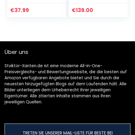
Aufnahmen
Desk System
Passive Stereo
Interface Digitaler
€
37.99
€
139.00
Audio Mixer
USB MP3 Bluetooth
Recording Low
Eingang…
Noise (No…
Über uns
Stviktor-Xanten.de ist eine moderne All-in-One-
Preisvergleichs- und Bewertungswebsite, die die besten auf
Amazon verfügbaren Angebote bietet und Sie durch die
neuesten hinzugefügten Blogs auf dem Laufenden hält. Alle
Bilder unterliegen dem Urheberrecht ihrer jeweiligen
Eigentümer. Alle zitierten Inhalte stammen aus ihren
jeweiligen Quellen.
TRETEN SIE UNSERER MAIL-LISTE FÜR BESTE BEI