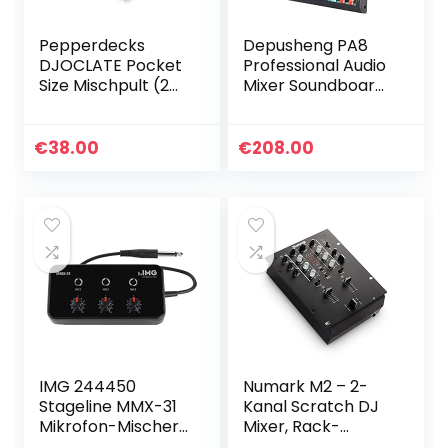
Pepperdecks
Depusheng PA8
DJOCLATE Pocket
Professional Audio
Size Mischpult (2
Mixer Soundboard
Kanäle, Bass Kill,
Console Desk
Tasche, 2x Kabel)
System Interface
8 Channel Digital
€
38.00
€
208.00
USB Bluetooth
MP3…
IMG 244450
Numark M2 – 2-
Stageline MMX-31
Kanal Scratch DJ
Mikrofon-Mischer,
Mixer, Rack-
3-m-
montierbar mit 3-