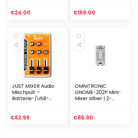
Anschlusskabel,
Band EQ,
schwarz
Mikrofoneingang
€
24.00
€
159.00
und
austauschbarem
Crossfader mit…
JUST MIXER Audio
OMNITRONIC
Mischpult –
GNOME-202P Mini-
Batterie-/USB-
Mixer silber | 2-
betriebenes
Kanal-DJ-Mixer
Tragbares
mit Bluetooth und
Taschen-Audio
MP3-Player im
€
62.99
€
86.90
Mischer mit 3
Miniaturformat |
Stereokanälen
Regelbarer…
(3,5mm) Mit…