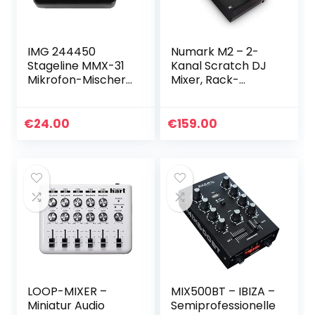
IMG 244450
Numark M2 – 2-
Stageline MMX-31
Kanal Scratch DJ
Mikrofon-Mischer,
Mixer, Rack-
3-m-
montierbar mit 3-
Anschlusskabel,
Band EQ,
schwarz
Mikrofoneingang
€
24.00
€
159.00
und
austauschbarem
Crossfader mit…
LOOP-MIXER –
MIX500BT – IBIZA –
Miniatur Audio
Semiprofessionelle