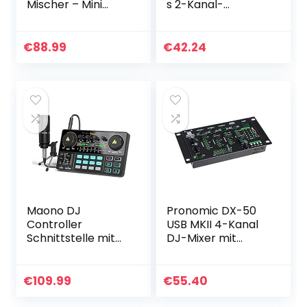
Mischer – Mini
s 2-Kanal-
Mischpult – DJ
Mischpult mit
Mischpult mit 5
Mikrofon- und
Kanälen (5 x
Line-Eingängen
€
88.99
€
42.24
3.5mm Stereo-
sowie Kopfhörer,
Anschlüsse oder 10
Cinch und…
x…
Maono DJ
Pronomic DX-50
Controller
USB MKII 4-Kanal
Schnittstelle mit
DJ-Mixer mit
DJ Mischer und
Bluetooth
Soundkarte,
AM200-S1 Audio
€
109.99
€
55.40
Interface ALL-IN-
ONE Podcast…