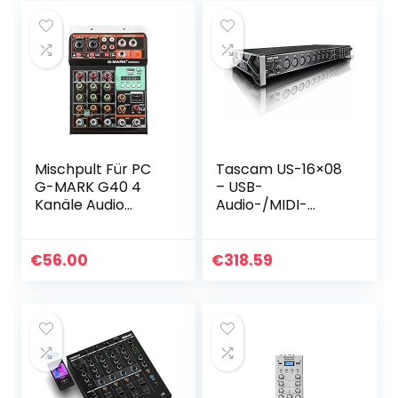
für…
Mischpult Für PC
Tascam US-16×08
G-MARK G40 4
– USB-
Kanäle Audio
Audio-/MIDI-
Interface USB
Interface (16
Studio Karaoke
Eingänge / 8
goxlr Audio Mixer
Ausgänge)
€
56.00
€
318.59
Tragbare
Bluetooth Live…