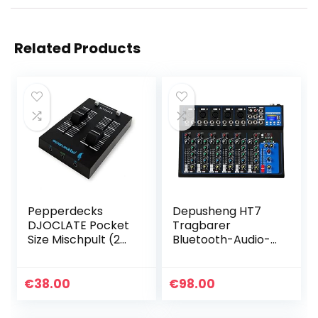
Related Products
Pepperdecks
Depusheng HT7
DJOCLATE Pocket
Tragbarer
Size Mischpult (2
Bluetooth-Audio-
Kanäle, Bass Kill,
Mixer mit USB-DJ-
Tasche, 2x Kabel)
Sound-Mischpult
MP3-Buchse 48-
€
38.00
€
98.00
V-
Stromversorgung