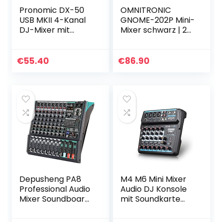
Pronomic DX-50
OMNITRONIC
USB MKII 4-Kanal
GNOME-202P Mini-
DJ-Mixer mit
Mixer schwarz | 2-
Bluetooth
Kanal-DJ-Mixer
mit Bluetooth und
MP3-Player im
€
55.40
€
86.90
Miniaturformat |
Regelbarer…
Depusheng PA8
M4 M6 Mini Mixer
Professional Audio
Audio DJ Konsole
Mixer Soundboard
mit Soundkarte
Console Desk
USB 48V
System Interface
Phantomspeisung