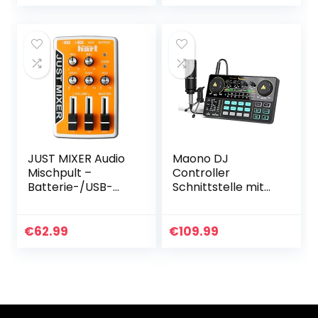
Aufnahme
sowie Kopfhörer,
Computerwiederg
Cinch und…
abe
Phantomspeisung
…
JUST MIXER Audio
Maono DJ
Mischpult –
Controller
Batterie-/USB-
Schnittstelle mit
betriebenes
DJ Mischer und
Tragbares
Soundkarte,
Taschen-Audio
AM200-S1 Audio
€
62.99
€
109.99
Mischer mit 3
Interface ALL-IN-
Stereokanälen
ONE Podcast…
(3,5mm) Mit…