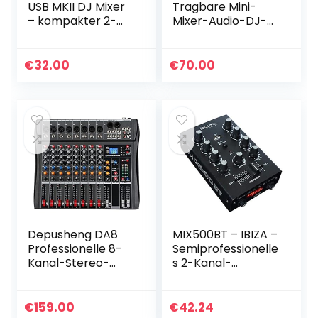
USB MKII DJ Mixer
Tragbare Mini-
– kompakter 2-
Mixer-Audio-DJ-
Kanal-DJ-Mixer –
Konsole mit
zwei Line-Eingänge
Soundkarte, USB,
– 2-Band Equalizer
48-V-
€
32.00
€
70.00
– Bluetooth und…
Phantomspeisung
für PC-Aufnahme
Singende…
Depusheng DA8
MIX500BT – IBIZA –
Professionelle 8-
Semiprofessionelle
Kanal-Stereo-
s 2-Kanal-
Sound-
Mischpult mit
Mischkonsole
Mikrofon- und
Bluetooth-USB-
Line-Eingängen
€
159.00
€
42.24