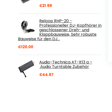
€
21.99
Reloop RHP-20 -
Professioneller DJ-Kopfhörer in
geschlossener Dreh- und
Klappbauweise, Sehr robuste
Bauweise für den DJ…
€
120.00
Audio-Technica AT-lt13 a –
Audio Turntable Zubehör
€
44.97