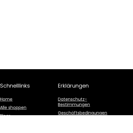
Schnelllinks
Erklärungen
Home
Datenschutz-
Bestimmungen
Alle shoppen
Geschäftsbedingungen
Blogs
Affiliate-Offenlegung
Unsere Webshops
Werben