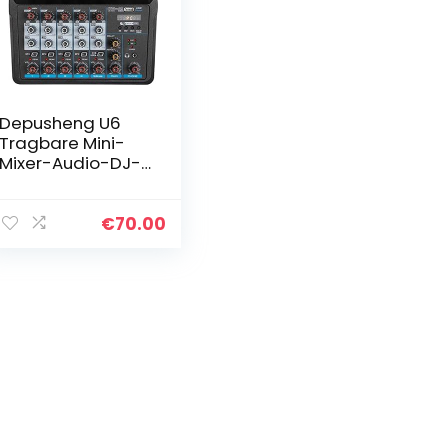
Depusheng U6
Tragbare Mini-
Mixer-Audio-DJ-
Konsole mit
Soundkarte, USB,
48-V-
€
70.00
Phantomspeisun
g für PC-
Aufnahme
Singende…