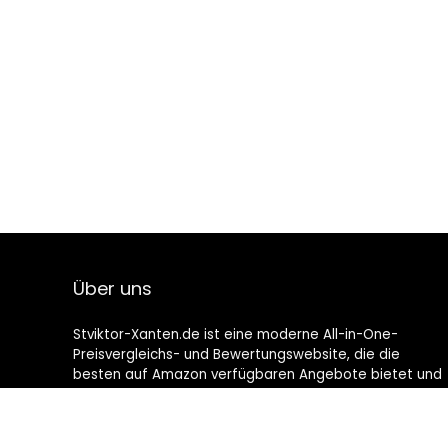
Über uns
Stviktor-Xanten.de ist eine moderne All-in-One-
Preisvergleichs- und Bewertungswebsite, die die
besten auf Amazon verfügbaren Angebote bietet und
Sie durch die neuesten hinzugefügten Blogs auf dem
Laufenden hält. Alle Bilder unterliegen dem
Urheberrecht ihrer jeweiligen Eigentümer. Alle zitierten