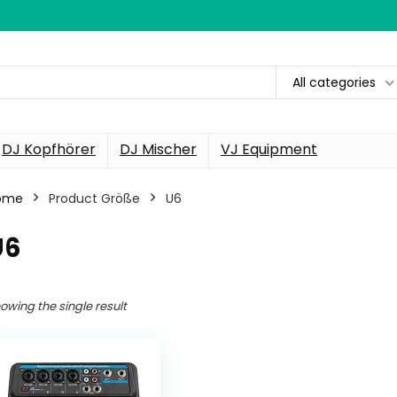
All categories
DJ Kopfhörer
DJ Mischer
VJ Equipment
ome
Product Größe
‎U6
U6
owing the single result