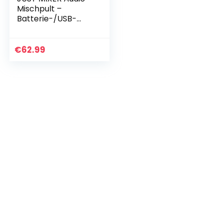
Mischpult –
Batterie-/USB-
betriebenes
Tragbares
Taschen-Audio
€
62.99
Mischer mit 3
Stereokanälen
(3,5mm) Mit…