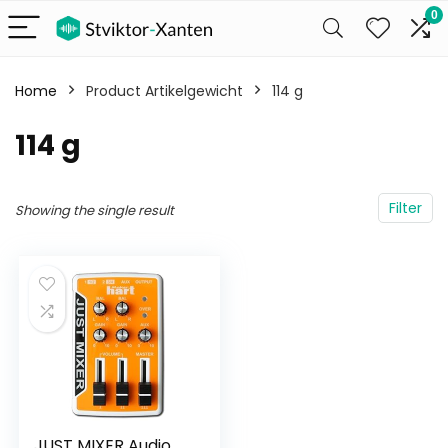
0
Home
Product Artikelgewicht
‎114 g
‎114 g
Filter
Showing the single result
JUST MIXER Audio