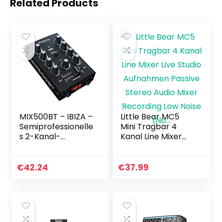
Related Products
MIX500BT – IBIZA –
Little Bear MC5
Semiprofessionelle
Mini Tragbar 4
s 2-Kanal-
Kanal Line Mixer
Mischpult mit
Live Studio
Mikrofon- und
Aufnahmen
Line-Eingängen
Passive Stereo
€
42.24
€
37.99
sowie Kopfhörer,
Audio Mixer
Cinch und…
Recording Low
Noise (No…