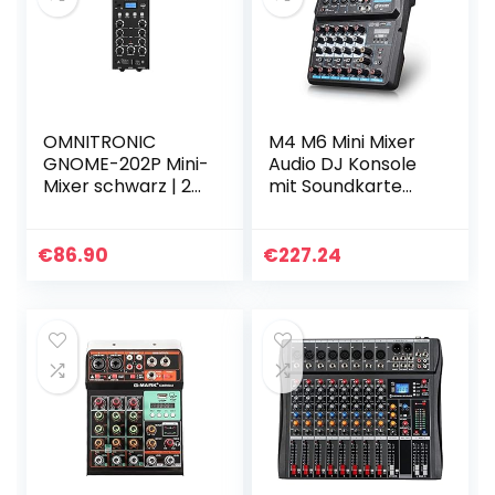
OMNITRONIC
M4 M6 Mini Mixer
GNOME-202P Mini-
Audio DJ Konsole
Mixer schwarz | 2-
mit Soundkarte
Kanal-DJ-Mixer
USB 48V
mit Bluetooth und
Phantomspeisung
MP3-Player im
für PC Aufnahme
€
86.90
€
227.24
Miniaturformat |
Gesang Webcast
Regelbarer…
Party (M6)