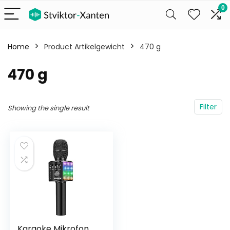
0
Home
Product Artikelgewicht
‎470 g
‎470 g
Filter
Showing the single result
Karaoke Mikrofon