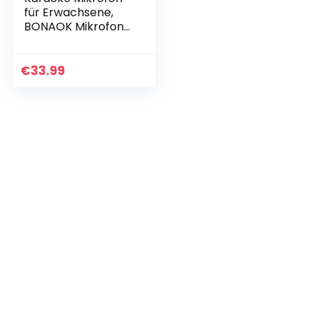
für Erwachsene,
BONAOK Mikrofon
Karaoke Zum
Sprechen, 3 in 1
Leucht Mikrofon
€
33.99
mit Echo, Mikrofon
Kinder…