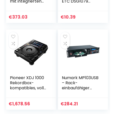
mit integrierten
ETC DSG1079
Lesern und CD-
DSG1117, 10 Stück
Player schwarz
€
373.03
€
10.39
Pioneer XDJ 1000
Numark MP103USB
Rekordbox-
– Rack-
kompatibles, voll
einbaufähiger
scratchfähiges,
USB- und CD-
digitales DJ-Deck
Player mit
dedizierten
€
1,678.56
€
284.21
Reglern für Pitch
und Master