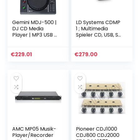
Gemini MDJ-500 |
LD Systems CDMP
DJ CD Media
1 ; Multimedia
Player | MP3 USB –
Spieler CD, USB, SD,
Mit 4.3 Zoll LCD
MP3 LDS-CDMP1
Display
oneSize
€
229.01
€
279.00
AMC MP05 Musik-
Pioneer CDJ1000
Player/Recorder
CDJ800 CDJ2000