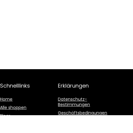
Schnelllinks
Erklärungen
Home
Datenschutz-
Bestimmungen
Alle shoppen
Geschäftsbedingungen
Blogs
Affiliate-Offenlegung
Unsere Webshops
Werben