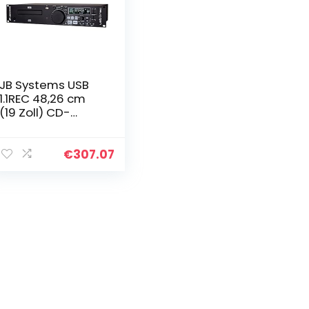
JB Systems USB
1.1REC 48,26 cm
(19 Zoll) CD-
Player mit
Aufnahmefunktio
n
€
307.07