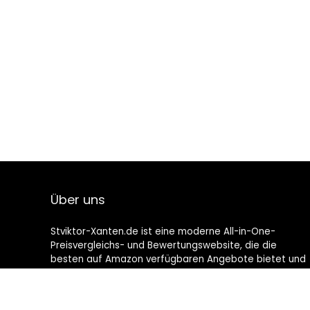
Über uns
Stviktor-Xanten.de ist eine moderne All-in-One-
Preisvergleichs- und Bewertungswebsite, die die
besten auf Amazon verfügbaren Angebote bietet und
Sie durch die neuesten hinzugefügten Blogs auf dem
Laufenden hält. Alle Bilder unterliegen dem
Urheberrecht ihrer jeweiligen Eigentümer. Alle zitierten