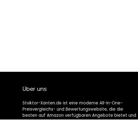
Über uns
Stviktor-Xanten.de ist eine moderne All-in-One-
Preisvergleichs- und Bewertungswebsite, die die
besten auf Amazon verfügbaren Angebote bietet und
Sie durch die neuesten hinzugefügten Blogs auf dem
Laufenden hält. Alle Bilder unterliegen dem
Urheberrecht ihrer jeweiligen Eigentümer. Alle zitierten