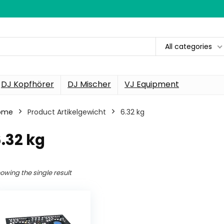
All categories
DJ Kopfhörer
DJ Mischer
VJ Equipment
ome
Product Artikelgewicht
‎6.32 kg
6.32 kg
owing the single result