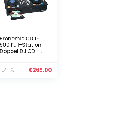
Pronomic CDJ-
500 Full-Station
Doppel DJ CD-
Player
(Standalone-
Format,
€
269.00
Phone/Line-
Eingänge, CD,
MP3 CD, SD &
USB…