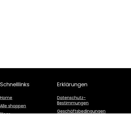
Schnelllinks
Erklärungen
Home
Datenschutz-
Bestimmungen
Alle shoppen
Geschäftsbedingungen
Blogs
Affiliate-Offenlegung
Unsere Webshops
Werben