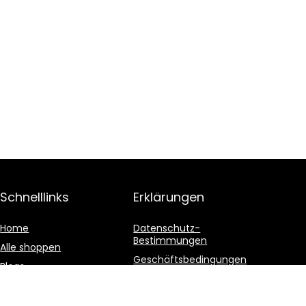
Schnelllinks
Erklärungen
Home
Datenschutz-
Bestimmungen
Alle shoppen
Geschäftsbedingungen
Blogs
Affiliate-Offenlegung
Unsere Webshops
Werben