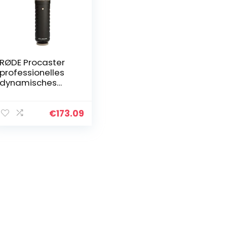
RØDE Procaster
professionelles
dynamisches
Mikrofon mir
Rundfunkqualität
für Podcasting,
€
173.09
Streaming, Spiele
und…