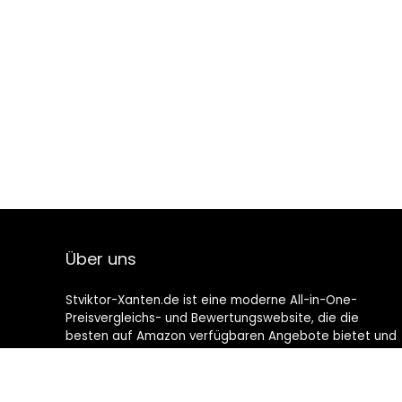
Über uns
Stviktor-Xanten.de ist eine moderne All-in-One-
Preisvergleichs- und Bewertungswebsite, die die
besten auf Amazon verfügbaren Angebote bietet und
Sie durch die neuesten hinzugefügten Blogs auf dem
Laufenden hält. Alle Bilder unterliegen dem
Urheberrecht ihrer jeweiligen Eigentümer. Alle zitierten