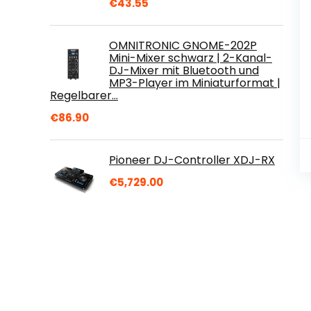
€
43.55
OMNITRONIC GNOME-202P
Mini-Mixer schwarz | 2-Kanal-
DJ-Mixer mit Bluetooth und
MP3-Player im Miniaturformat |
Regelbarer…
€
86.90
Pioneer DJ-Controller XDJ-RX
€
5,729.00