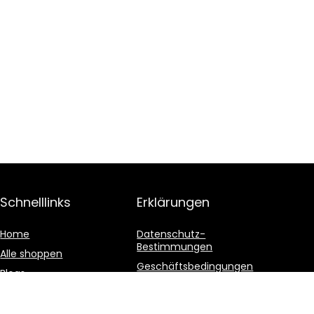
Schnelllinks
Erklärungen
Home
Datenschutz-
Bestimmungen
Alle shoppen
Geschäftsbedingungen
Blogs
Affiliate-Offenlegung
Unsere Webshops
Werben