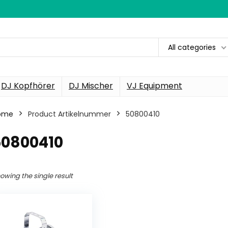
All categories
DJ Kopfhörer
DJ Mischer
VJ Equipment
ome
Product Artikelnummer
‎50800410
50800410
owing the single result