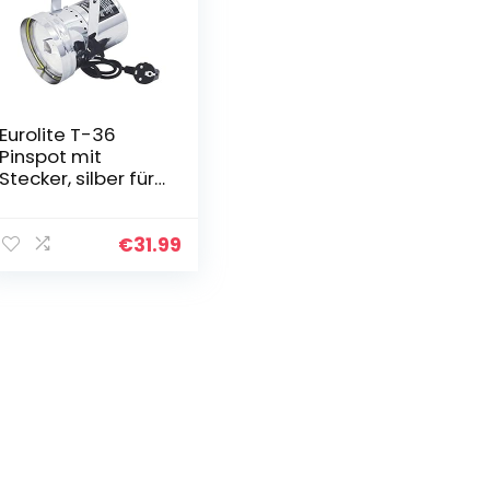
Eurolite T-36
Pinspot mit
Stecker, silber für
PAR-36 6 V/30-
W-Lampe
€
31.99