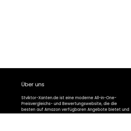
Über uns
Stviktor-Xanten.de ist eine moderne All-in-One-
Preisvergleichs- und Bewertungswebsite, die die
besten auf Amazon verfügbaren Angebote bietet und
Sie durch die neuesten hinzugefügten Blogs auf dem
Laufenden hält. Alle Bilder unterliegen dem
Urheberrecht ihrer jeweiligen Eigentümer. Alle zitierten