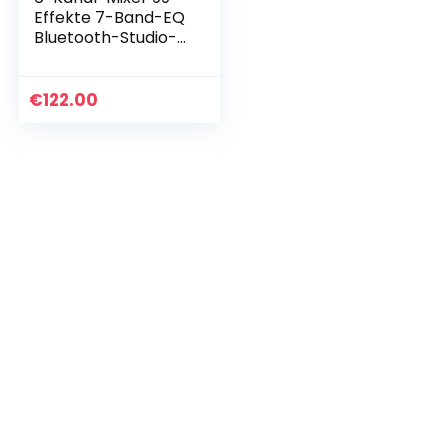
Effekte 7-Band-EQ
Bluetooth-Studio-
Audio-Mixer für PC-
Aufnahmeeingang,
XLR-
€
122.00
Mikrofonbuchse,
48V-Strom…