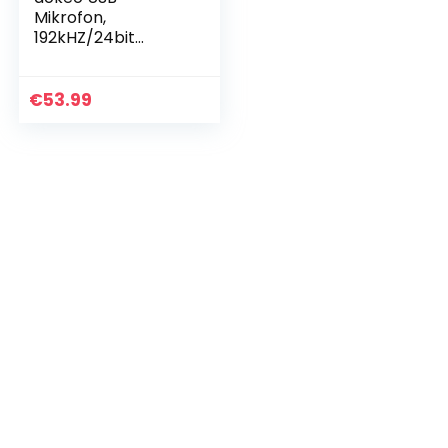
Mikrofon,
192kHZ/24bit
kondensator-
Mikrofon PC mit
Stoßdämpferhalter
€
53.99
,Mikrofonständer,P
opschutz,für
Gaming…