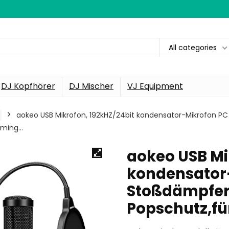
All categories
DJ Kopfhörer
DJ Mischer
VJ Equipment
aokeo USB Mikrofon, 192kHZ/24bit kondensator-Mikrofon PC
aming…
aokeo USB Mi
kondensator
Stoßdämpferh
Popschutz,f