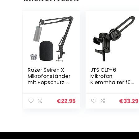
Razer Seiren X
JTS CLP-6
Mikrofonständer
Mikrofon
mit Popschutz –
Klemmhalter für
Gelenkarm mit
NX-6
Windschutz für
Instrumentenmi
Razer Seiren X
krofon schwarz
€
22.95
€
33.29
Streaming
Microphone
von…