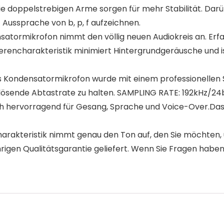
 doppelstrebigen Arme sorgen für mehr Stabilität. Darüb
 Aussprache von b, p, f aufzeichnen.
tormikrofon nimmt den völlig neuen Audiokreis an. Erfas
Nierencharakteristik minimiert Hintergrundgeräusche und i
ondensatormikrofon wurde mit einem professionellen S
ösende Abtastrate zu halten. SAMPLING RATE: 192kHz/24bi
ch hervorragend für Gesang, Sprache und Voice-Over.Das 
rakteristik nimmt genau den Ton auf, den Sie möchten, u
hrigen Qualitätsgarantie geliefert. Wenn Sie Fragen haben,