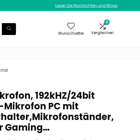
Lesen Sie Nachrichten und Blogs
0
Vergleichen
Wunschzettel
 mit
krofon, 192kHZ/24bit
-Mikrofon PC mit
alter,Mikrofonständer,
ür Gaming…