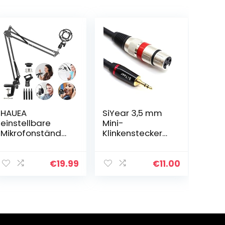
HAUEA
SiYear 3,5 mm
einstellbare
Mini-
Mikrofonständer
Klinkenstecker
profesionelle
Stereo auf XLR-
Mikrofonhalter
Buchse,
Mikrofonarm mit
Mikrofonkabel,
€
19.99
€
11.00
Spinne und
unsymmetrisch,
Adapter für
0,3 cm auf XLR-
Studio
3-polig…
Programm…