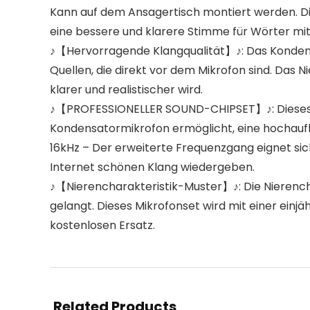
Kann auf dem Ansagertisch montiert werden. Die
eine bessere und klarere Stimme für Wörter mit
♪【Hervorragende Klangqualität】♪: Das Kondensa
Quellen, die direkt vor dem Mikrofon sind. Das 
klarer und realistischer wird.
♪【PROFESSIONELLER SOUND-CHIPSET】♪: Dieses K
Kondensatormikrofon ermöglicht, eine hochaufl
16kHz – Der erweiterte Frequenzgang eignet si
Internet schönen Klang wiedergeben.
♪【Nierencharakteristik-Muster】♪: Die Nierencha
gelangt. Dieses Mikrofonset wird mit einer einjä
kostenlosen Ersatz.
Related Products