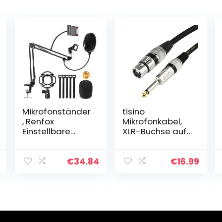
Mikrofonständer
tisino
, Renfox
Mikrofonkabel,
Einstellbare
XLR-Buchse auf
Mikrofonarm mit
6,35 mm, TS-
Mobiltelefon
Mono-Klinke,
ständer,
unsymmetrische
€
34.84
€
16.99
Popschutz,
s Mikrofonkabel
Spinne und
für dynamisches
Adapter für
Mikrofon, 6…
Studio…