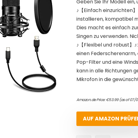
Geben Sie Ihr Modell ein, 
♪【Einfach einzurichten】
installieren, kompatibel 
Dies macht es einfach zu
Singen zu verwenden. Nich
♪【Flexibel und robust】♪:
einen Federscherenarm, e
Pop-Filter und eine Windsc
kann in alle Richtungen 
Mikrofon in die gewünsch
Amazon.de Price:
€
53.99
(as of 07/
AUF AMAZON PRÜFE