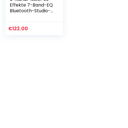
Effekte 7-Band-EQ
Bluetooth-Studio-
Audio-Mixer für PC-
Aufnahmeeingang,
XLR-
€
122.00
Mikrofonbuchse,
48V-Strom…