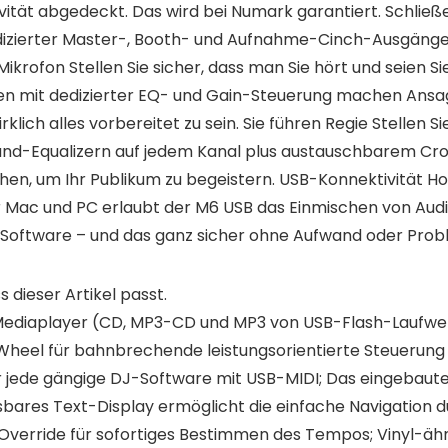
vität abgedeckt. Das wird bei Numark garantiert. Schlie
dizierter Master-, Booth- und Aufnahme-Cinch-Ausgänge
Mikrofon Stellen Sie sicher, dass man Sie hört und seien S
mit dedizierter EQ- und Gain-Steuerung machen Ansage
ich alles vorbereitet zu sein. Sie führen Regie Stellen Sie
and-Equalizern auf jedem Kanal plus austauschbarem Cro
chen, um Ihr Publikum zu begeistern. USB-Konnektivität Ho
r Mac und PC erlaubt der M6 USB das Einmischen von Aud
-Software – und das ganz sicher ohne Aufwand oder Prob
s dieser Artikel passt.
e-Mediaplayer (CD, MP3-CD und MP3 von USB-Flash-Laufwe
heel für bahnbrechende leistungsorientierte Steuerung
jede gängige DJ-Software mit USB-MIDI; Das eingebaute
sbares Text-Display ermöglicht die einfache Navigation 
Override für sofortiges Bestimmen des Tempos; Vinyl-ähn