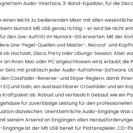
riertem Audio-Interface, 3-Band-Equalizer, für die Dis
e einen leicht zu bedienenden Mixer mit allen wesentliche
 beim Numark M6 USB genau richtig – er wird Sie nicht en
e für den Live-Auftritt im Numark-Stil erwarten. Mit der
ndere Line-Pegel-Quellen und Master-, Record- und Kopfh
 ob Hochzeit, Disco, Party oder Übungs-Session. Aber was
r an Ihren Mac oder PC angeschlossen wird, erlaubt die
rer Sets mit praktisch jeder Audio-Aufnahme-Software.
den Cossfader-Reverse- und Slope-Reglern, damit Ihnen n
m EQ und Gain, ein austauschbarer Crossfader und ein K
te Kraftpaket ab. Robust und verlässlich Gebaut wie ein
gehäuse für zuverlässige Leistung für den professionellen
ation dazwischen. Unentbehrliche Audio-Eingänge Was auc
 mit seinem Arsenal an Eingängen allen Herausforderung
ingänge ist der M6 USB bereit für Plattenspieler, CD-Pl