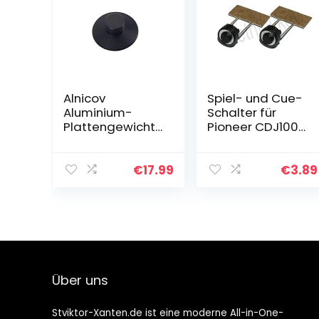
Alnicov
Spiel- und Cue-
Aluminium-
Schalter für
Plattengewicht-
Pioneer CDJ1000
Stabilisator,
CDJ800
Schallplatten-
CDJ2000
Gewichts-
DSG1079 DSG1117,
€
17.99
€
3.89
Klemme,
2 Stück
Schallplatten-
Plattenstabilisat
or, Heim…
Über uns
Stviktor-Xanten.de ist eine moderne All-in-One-