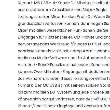
Numark M6 USB – 4-Kanal-DJ Mischpult mit integ
austauschbarem Crossfader und Slope-Regler
Leistungsstarker Mixer für den Profi-DJ Wenn Si
grundsätzlich verlassen können, dann liegen Sie
Mixer mit allen wesentlichen Funktionen, die Si
Eingängen für Plattenspieler, CD-Player und a
hervorragendes Werkzeug für jedes DJ-Set, egal
nahtlose Konnektivität mit Computern – wenn e
Audio aus Musik-Software und die Aufnahme Ih
mit den 3-Band-Equalizern auf jedem Kanal und 
können. Zwei Mikrofon-Eingänge mit dedizierte
das Vorhören, runden dieses leistungsorientier
Numark. Der M6 USB ist mit seinem soliden Stahl
bis zum mobilen DJ-System und jede andere Situ
können sich darauf verlassen, dass der M6 USB
Phono-/Line-Cinch-Eingänge und zwei Mikrofon-E