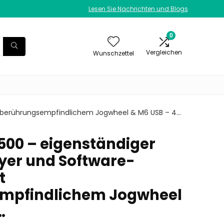
Lesen Sie Nachrichten und Blogs
0
Vergleichen
Wunschzettel
t berührungsempfindlichem Jogwheel & M6 USB – 4…
00 – eigenständiger
yer und Software-
t
mpfindlichem Jogwheel
…