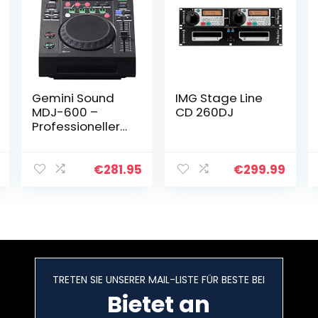
Gemini Sound
IMG Stage Line
MDJ-600 –
CD 260DJ
Professioneller
CD / Media
Player mit 4 Hot
Cues und Auto /
€
281.95
€
299.99
Manual Looping,
Farbbildschirm,
MIDI…
TRETEN SIE UNSERER MAIL-LISTE FÜR BESTE BEI
Bietet an