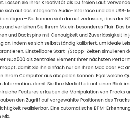
ht. Lassen Sie Ihrer Kreativität als DJ freien Lauf: verw
Sie sich auf das integrierte Audio-Interface und den USB
 benötigen – Sie können sich darauf verlassen, dass der N
u und verleihen Sie Ihrem Mix ein besonderes Flair. Das 
chen und Backspins mit Genauigkeit und Zuverlässigkeit i
n, indem es sich selbstständig kalibriert, um ideale Lei
ntieren. Einstellbare Start-/Stopp-Zeiten simulieren d
er NDX500 als zentrales Element Ihrer nächsten Perfor
gemappt, damit Sie ihn einfach nur an Ihren Mac oder PC
von Ihrem Computer aus abspielen können. Egal welche Q
 Information, damit Sie Ihre Mediathek auf einen Blick i
lreiche Features erlauben die Manipulation von Tracks un
erlauben den Zugriff auf vorgewählte Positionen des Track
ichtigkeit realisierbar. Eine automatische BPM-Erkennun
 Mix.