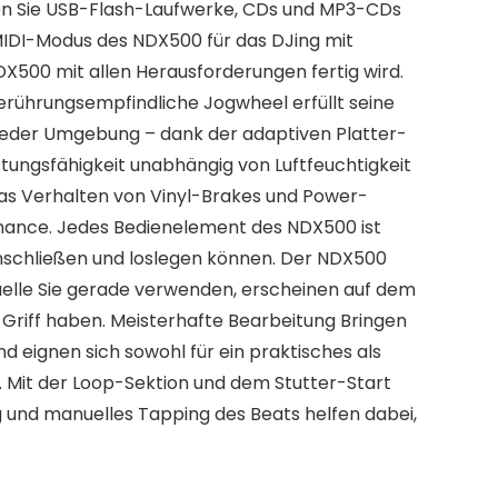
enden Sie USB-Flash-Laufwerke, CDs und MP3-CDs
-MIDI-Modus des NDX500 für das DJing mit
DX500 mit allen Herausforderungen fertig wird.
berührungsempfindliche Jogwheel erfüllt seine
n jeder Umgebung – dank der adaptiven Platter-
stungsfähigkeit unabhängig von Luftfeuchtigkeit
as Verhalten von Vinyl-Brakes und Power-
mance. Jedes Bedienelement des NDX500 ist
 anschließen und loslegen können. Der NDX500
uelle Sie gerade verwenden, erscheinen auf dem
m Griff haben. Meisterhafte Bearbeitung Bringen
d eignen sich sowohl für ein praktisches als
s. Mit der Loop-Sektion und dem Stutter-Start
g und manuelles Tapping des Beats helfen dabei,