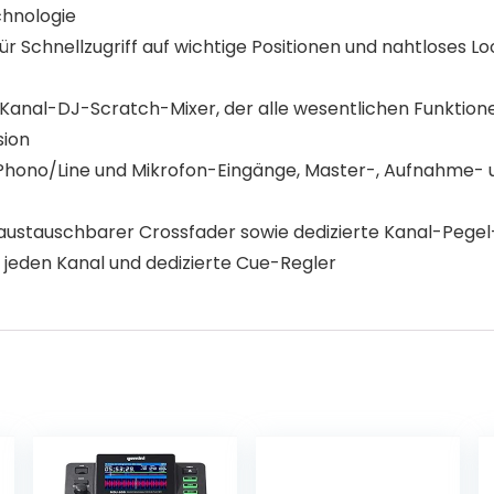
chnologie
für Schnellzugriff auf wichtige Positionen und nahtloses L
er-Kanal-DJ-Scratch-Mixer, der alle wesentlichen Funktion
sion
 Phono/Line und Mikrofon-Eingänge, Master-, Aufnahme-
nd austauschbarer Crossfader sowie dedizierte Kanal-Pege
r jeden Kanal und dedizierte Cue-Regler