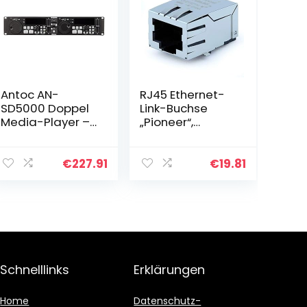
Antoc AN-
RJ45 Ethernet-
SD5000 Doppel
Link-Buchse
Media-Player –
„Pioneer“,
USB 2x SD Karte
CDJ2000 CDJ90
– Bars
0 CDJ2000 upgr
Restaurants
aded,
€
227.91
€
19.81
Tanzstudios
dkn1576, dkn1650
Diskotheken
Schnelllinks
Erklärungen
Home
Datenschutz-