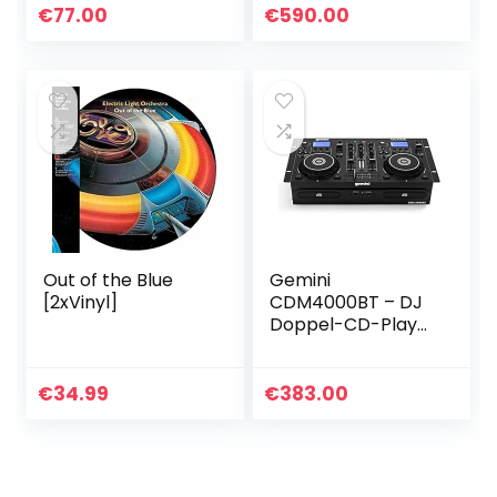
berührungsempfin
€
77.00
€
590.00
dlichem Jogwheel,
Audio…
Out of the Blue
Gemini
[2xVinyl]
CDM4000BT – DJ
Doppel-CD-Player
mit Bluetooth und
USB
€
34.99
€
383.00