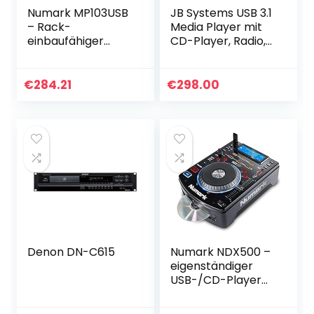
Numark MP103USB
JB Systems USB 3.1
– Rack-
Media Player mit
einbaufähiger
CD-Player, Radio,
USB- und CD-
USB Stick und SD
Player mit
Karten
dedizierten
€
284.21
€
298.00
Reglern für Pitch
und Master
Tempo…
Denon DN-C615
Numark NDX500 –
eigenständiger
USB-/CD-Player
und Software-
Controller mit