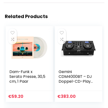
Related Products
Dam-Funk x
Gemini
Serato Presse, 30,5
CDM4000BT – DJ
cm, 1 Paar
Doppel-CD-Player
mit Bluetooth und
USB
€
59.20
€
383.00