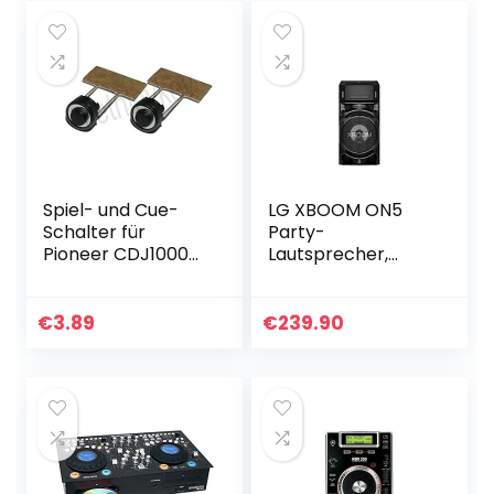
Spiel- und Cue-
LG XBOOM ON5
Schalter für
Party-
Pioneer CDJ1000
Lautsprecher,
CDJ800 CDJ2000
Onebody-
DSG1079 DSG1117, 2
Soundsystem
Stück
(Bluetooth, DJ-
€
3.89
€
239.90
und Karaoke-
Funktion), schwarz
[Modelljahr 2020]