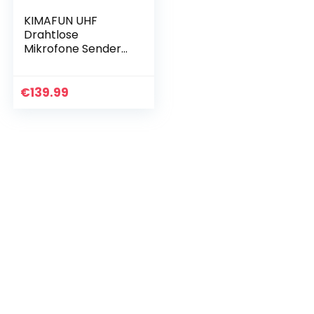
KIMAFUN UHF
Drahtlose
Mikrofone Sender-
Empfänger
Systeme,
Drahtloser Sender
€
139.99
und Empfänger XLR
und 6,35 mm Klinke
für für…