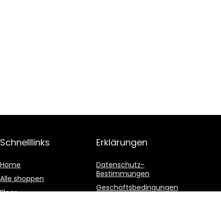
Schnelllinks
Erklärungen
Home
Datenschutz-
Bestimmungen
Alle shoppen
Geschäftsbedingungen
Blogs
Affiliate-Offenlegung
Unsere Webshops
Werben