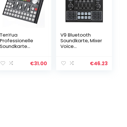
TenYua
V9 Bluetooth
Professionelle
Soundkarte, Mixer
Soundkarte
Voice
Mikrofon
Soundboard Live,
Sprachmusik o
Bluetooth Sound
USB Headset
Mixer Board mit 16
€
31.00
€
46.23
Entertainment
Effekten, Audio
Karaoke Steamer
Mixer für…
K-Song Live
Soundkarte