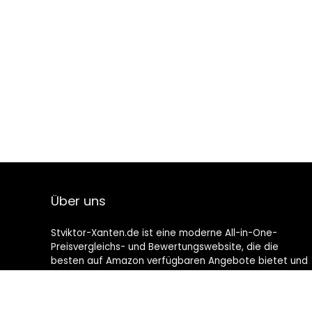
Über uns
Stviktor-Xanten.de ist eine moderne All-in-One-
Preisvergleichs- und Bewertungswebsite, die die
besten auf Amazon verfügbaren Angebote bietet und
Sie durch die neuesten hinzugefügten Blogs auf dem
Laufenden hält. Alle Bilder unterliegen dem
Urheberrecht ihrer jeweiligen Eigentümer. Alle zitierten