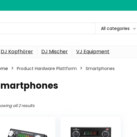
All categories
DJ Kopfhörer
DJ Mischer
VJ Equipment
ome
Product Hardware Plattform
‎Smartphones
‎Smartphones
owing all 2 results