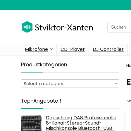
Search
for:
Mikrofone
CD-Player
DJ Controller
Produktkategorien
H
‎
Select a category
Top-Angebote!!
Sh
Depusheng DA8 Professionelle
8-Kanal-Stereo-Sound-
Mischkonsole Bluetooth-USB-