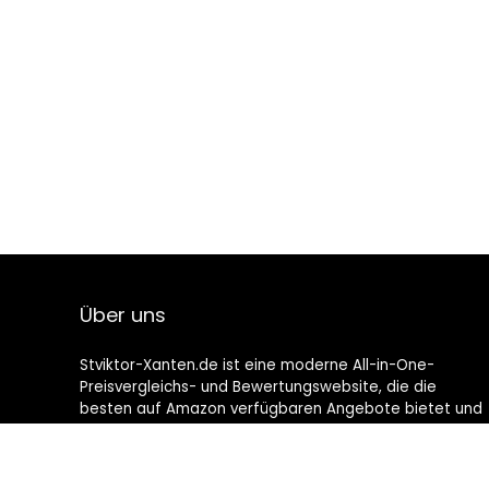
Über uns
Stviktor-Xanten.de ist eine moderne All-in-One-
Preisvergleichs- und Bewertungswebsite, die die
besten auf Amazon verfügbaren Angebote bietet und
Sie durch die neuesten hinzugefügten Blogs auf dem
Laufenden hält. Alle Bilder unterliegen dem
Urheberrecht ihrer jeweiligen Eigentümer. Alle zitierten