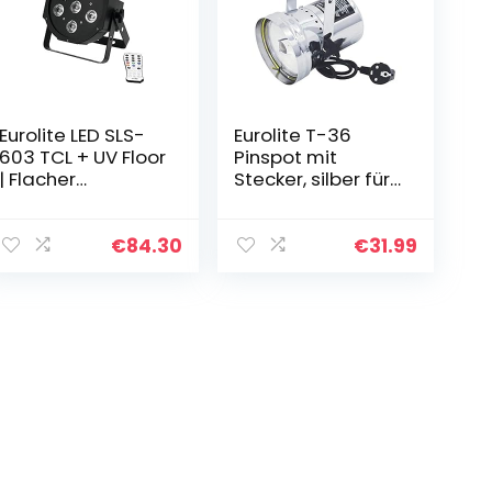
Eurolite LED SLS-
Eurolite T-36
603 TCL + UV Floor
Pinspot mit
| Flacher
Stecker, silber für
Scheinwerfer mit
PAR-36 6 V/30-
5 x 3-W-3in1-LED
W-Lampe
(RGB) & einer 3-
€
84.30
€
31.99
W-UV-LED…