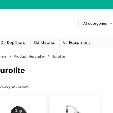
All categories
DJ Kopfhörer
DJ Mischer
VJ Equipment
ome
Product Hersteller
‎Eurolite
Eurolite
owing all 2 results