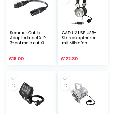
Sommer Cable
CAD U2 USB USB-
Adapterkabel XLR
Stereokopfhörer
3-pol male auf XLR
mit Mikrofon
5-pol female 15cm
(Headset)
| B2WSU0015-SW
€
19.00
€
122.80