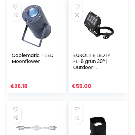
Cablematic – LED
EUROLITE LED IP
Moonflower
FL-8 grün 30° |
Outdoor-
Scheinwerfer
(IP56) mit 8 x 1-
Watt-LED und 30°
€
26.18
€
55.00
Abstrahlwinkel