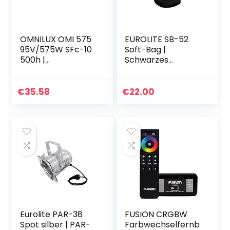
OMNILUX OMI 575
EUROLITE SB-52
95V/575W SFc-10
Soft-Bag |
500h |
Schwarzes
HMI/MSR/HMP/OM
Softbag für eine
I Lampen
Spiegelkugel
€
35.58
€
22.00
Eurolite PAR-38
FUSION CRGBW
Spot silber | PAR-
Farbwechselfernb