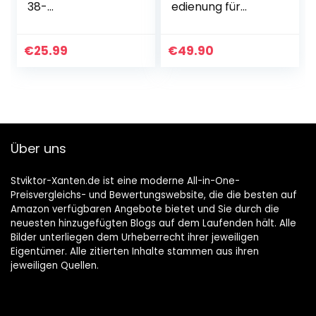
38-
edienung für
Scheinwerfergehä
Signature-Serie
use mit E-27
Sockel (mit Kabel
€
25.99
€
49.90
+ Stecker)
Über uns
Stviktor-Xanten.de ist eine moderne All-in-One-
Preisvergleichs- und Bewertungswebsite, die die besten auf
Amazon verfügbaren Angebote bietet und Sie durch die
neuesten hinzugefügten Blogs auf dem Laufenden hält. Alle
Bilder unterliegen dem Urheberrecht ihrer jeweiligen
Eigentümer. Alle zitierten Inhalte stammen aus ihren
jeweiligen Quellen.