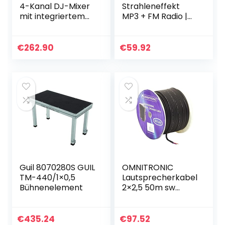
4-Kanal DJ-Mixer
Strahleneffekt
mit integriertem
MP3 + FM Radio |
Audio Interface, 3-
LED-
Band EQ,
Strahleneffekt mit
Mikrofoneingang
Spiegelkugeleffekt
€
262.90
€
59.92
und Crossfader &
| Micro-SD-
HF125…
Kartensteckplatz…
Guil 8070280S GUIL
OMNITRONIC
TM-440/1×0,5
Lautsprecherkabel
Bühnenelement
2×2,5 50m sw
trittfest
€
435.24
€
97.52