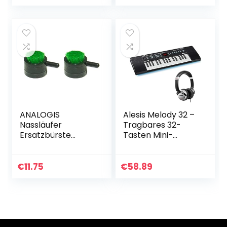
ANALOGIS
Alesis Melody 32 –
Nassläufer
Tragbares 32-
Ersatzbürste
Tasten Mini-
»Greenhead«,
Digitalpiano mit
Grün-Schwarz
eingebauten
Lautsprechern,300
€
11.75
€
58.89
integrierten
Sounds & Numark…