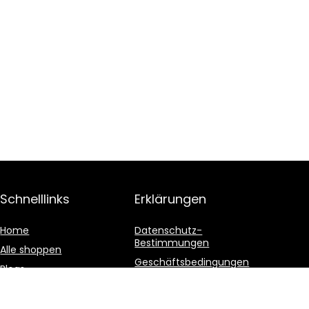
Schnelllinks
Erklärungen
Home
Datenschutz-
Bestimmungen
Alle shoppen
Geschäftsbedingungen
Blogs
Affiliate-Offenlegung
Unsere Webshops
Werben