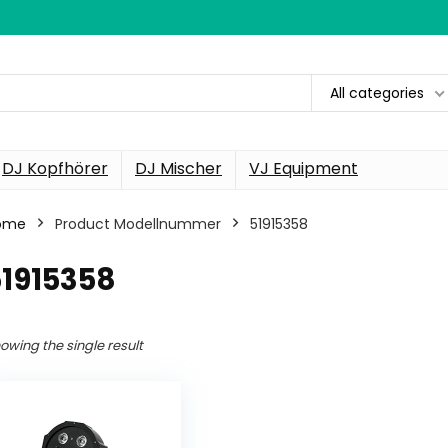
All categories
DJ Kopfhörer
DJ Mischer
VJ Equipment
ome
Product Modellnummer
‎51915358
51915358
owing the single result