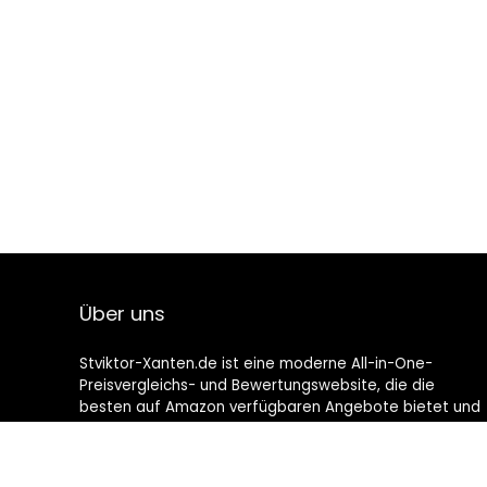
Über uns
Stviktor-Xanten.de ist eine moderne All-in-One-
Preisvergleichs- und Bewertungswebsite, die die
besten auf Amazon verfügbaren Angebote bietet und
Sie durch die neuesten hinzugefügten Blogs auf dem
Laufenden hält. Alle Bilder unterliegen dem
Urheberrecht ihrer jeweiligen Eigentümer. Alle zitierten