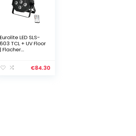
Eurolite LED SLS-
603 TCL + UV Floor
| Flacher
Scheinwerfer mit
5 x 3-W-3in1-LED
(RGB) & einer 3-
€
84.30
W-UV-LED…