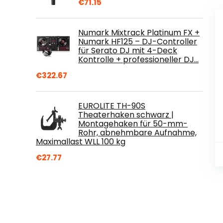
€
71.15
Numark Mixtrack Platinum FX +
Numark HF125 – DJ-Controller
für Serato DJ mit 4-Deck
Kontrolle + professioneller DJ…
€
322.67
EUROLITE TH-90S
Theaterhaken schwarz |
Montagehaken für 50-mm-
Rohr, abnehmbare Aufnahme,
Maximallast WLL 100 kg
€
27.77