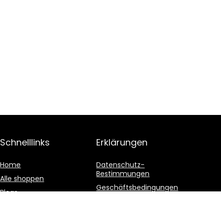
Schnelllinks
Erklärungen
Home
Datenschutz-
Bestimmungen
Alle shoppen
Geschäftsbedingungen
Blogs
Affiliate-Offenlegung
Unsere Webshops
Werben