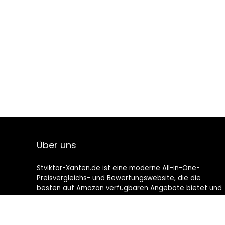
Über uns
Stviktor-Xanten.de ist eine moderne All-in-One-
Preisvergleichs- und Bewertungswebsite, die die
besten auf Amazon verfügbaren Angebote bietet und
Sie durch die neuesten hinzugefügten Blogs auf dem
Laufenden hält. Alle Bilder unterliegen dem
Urheberrecht ihrer jeweiligen Eigentümer. Alle zitierten