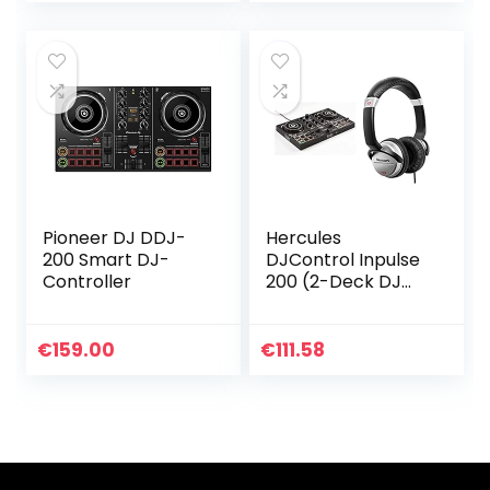
co2CREA (Nur…
Pioneer DJ DDJ-
Hercules
200 Smart DJ-
DJControl Inpulse
Controller
200 (2-Deck DJ
Controller,
Beatmatch Guide,
IMA, 8 Pads, integr.
€
159.00
€
111.58
Soundkarte) &
Numark HF125…