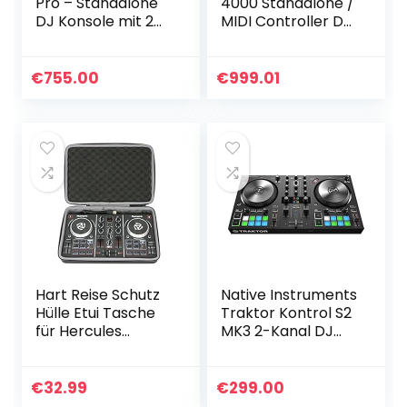
Pro – Standalone
4000 Standalone /
DJ Konsole mit 2
MIDI Controller DJ
Kanälen Engine OS,
Equipment
WIFI-Streaming, 7-
Console-Tabelle
Zoll-Touchscreen,
mit 2 Decks, 4-
€
755.00
€
999.01
integrierten…
Kanal-
Audiomischer…
Hart Reise Schutz
Native Instruments
Hülle Etui Tasche
Traktor Kontrol S2
für Hercules
MK3 2-Kanal DJ
DJControl Inpulse
Controller, 16 Pads,
200 / Numark
integrierte
Party Mix DJ
Soundkarte,
€
32.99
€
299.00
Controller von
Traktor Pro 3