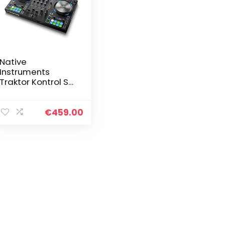
Native
Instruments
Traktor Kontrol S3
4-Kanal DJ
Controller, 16
Pads, integrierte
€
459.00
Soundkarte,
Traktor Pro 3