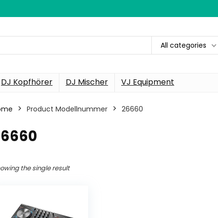
All categories
DJ Kopfhörer
DJ Mischer
VJ Equipment
ome
Product Modellnummer
‎26660
26660
owing the single result