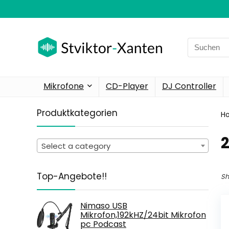
Search
for:
Mikrofone
CD-Player
DJ Controller
Produktkategorien
H
‎
Select a category
Top-Angebote!!
Sh
Nimaso USB
Mikrofon,192kHZ/24bit Mikrofon
pc Podcast