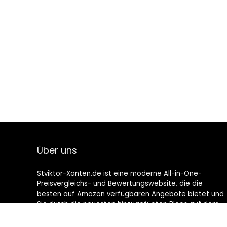
Über uns
Stviktor-Xanten.de ist eine moderne All-in-One-
Preisvergleichs- und Bewertungswebsite, die die
besten auf Amazon verfügbaren Angebote bietet und
Sie durch die neuesten hinzugefügten Blogs auf dem
Laufenden hält. Alle Bilder unterliegen dem
Urheberrecht ihrer jeweiligen Eigentümer. Alle zitierten