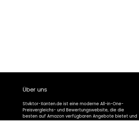
Über uns
Stviktor-Xanten.de ist eine moderne All-in-One-
Preisvergleichs- und Bewertungswebsite, die die
besten auf Amazon verfügbaren Angebote bietet und
Sie durch die neuesten hinzugefügten Blogs auf dem
Laufenden hält. Alle Bilder unterliegen dem
Urheberrecht ihrer jeweiligen Eigentümer. Alle zitierten