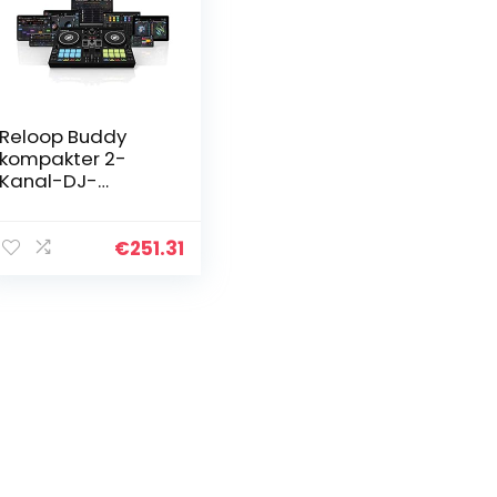
Reloop Buddy
kompakter 2-
Kanal-DJ-
Controller für
Algoriddim dJay
auf iOS, iPadOS,
€
251.31
Android, Mac und
PC mit RGB…