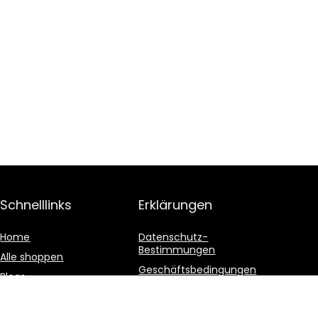
Schnelllinks
Erklärungen
Home
Datenschutz-
Bestimmungen
Alle shoppen
Geschäftsbedingungen
Blogs
Affiliate-Offenlegung
Unsere Webshops
Werben