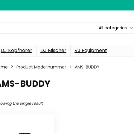
All categories
DJ Kopfhörer
DJ Mischer
VJ Equipment
ome
Product Modellnummer
‎AMS-BUDDY
‎AMS-BUDDY
owing the single result