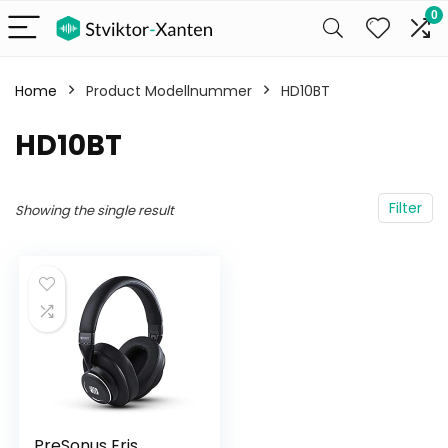
0
Home
Product Modellnummer
‎HD10BT
‎HD10BT
Filter
Showing the single result
PreSonus Eris