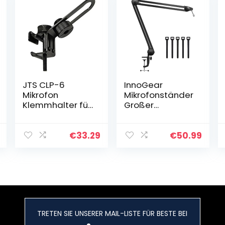
JTS CLP-6
InnoGear
Mikrofon
Mikrofonständer
Klemmhalter für
Großer
NX-6
Mikrofonarm
Instrumentenmi
Boom Arm mit
krofon schwarz
Fünf
€
33.29
€
50.99
Kabelbinder für
Blue Snowball,
Blue Snowball
ICE, Blue…
TRETEN SIE UNSERER MAIL-LISTE FÜR BESTE BEI