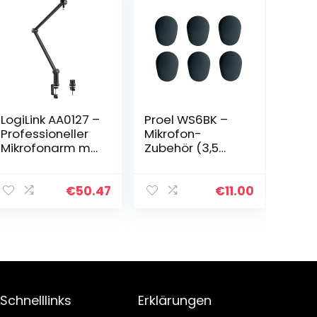
LogiLink AA0127 –
Proel WS6BK –
Professioneller
Mikrofon-
Mikrofonarm mit
Zubehör (3,5
klappbarem
cm)
Scherenarm für
Game
€
50.47
€
11.00
Streaming/Podc
asts/Broadcast
s etc, 360…
Schnelllinks
Erklärungen