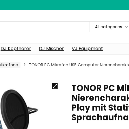
All categories
DJ Kopfhörer
DJ Mischer
VJ Equipment
ikrofone
TONOR PC Mikrofon USB Computer Nierencharakteris
TONOR PC Mi
Nierencharak
Play mit Stat
Sprachaufn