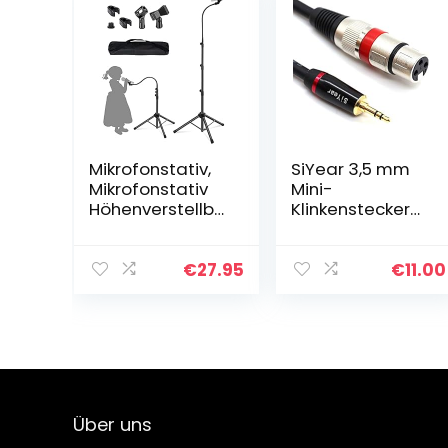
Mikrofonstativ,
SiYear 3,5 mm
Mikrofonstativ
Mini-
Höhenverstellba
Klinkenstecker
r bis zu 6 Fuß
Stereo auf XLR-
Schwanenhals-
Buchse,
Mikrofonstativ
Mikrofonkabel,
€
27.95
€
11.00
Stativ
unsymmetrisch,
Mikrofonstativ
0,3 cm auf XLR-
mit 2…
3-polig…
Über uns