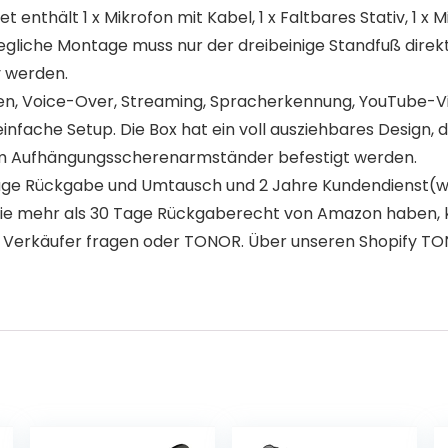
thält 1 x Mikrofon mit Kabel, 1 x Faltbares Stativ, 1 x Min
gliche Montage muss nur der dreibeinige Standfuß direkt 
 werden.
n, Voice-Over, Streaming, Spracherkennung, YouTube-Vid
nfache Setup. Die Box hat ein voll ausziehbares Design, das
em Aufhängungsscherenarmständer befestigt werden.
age Rückgabe und Umtausch und 2 Jahre Kundendienst(w
Sie mehr als 30 Tage Rückgaberecht von Amazon haben, 
 auf Verkäufer fragen oder TONOR. Über unseren Shopify T