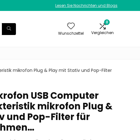
Lesen Sie Nachrichten und Blogs
0
Vergleichen
Wunschzettel
tik mikrofon Plug & Play mit Stativ und Pop-Filter
krofon USB Computer
teristik mikrofon Plug &
iv und Pop-Filter für
ahmen…