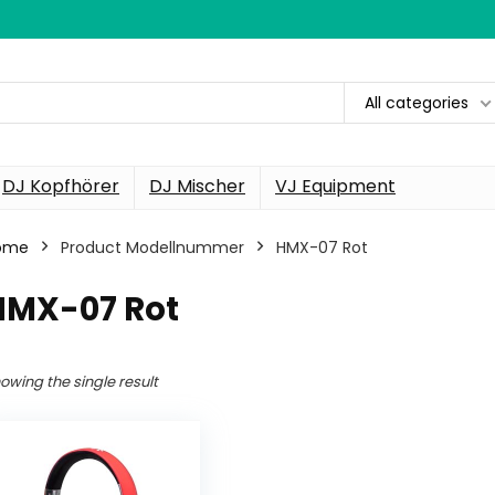
All categories
DJ Kopfhörer
DJ Mischer
VJ Equipment
ome
Product Modellnummer
‎HMX-07 Rot
‎HMX-07 Rot
owing the single result