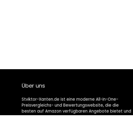
Über uns
Stviktor-Xanten.de ist eine moderne All-in-One-
Preisvergleichs- und Bewertungswebsite, die die
besten auf Amazon verfügbaren Angebote bietet und
Sie durch die neuesten hinzugefügten Blogs auf dem
Laufenden hält. Alle Bilder unterliegen dem
Urheberrecht ihrer jeweiligen Eigentümer. Alle zitierten