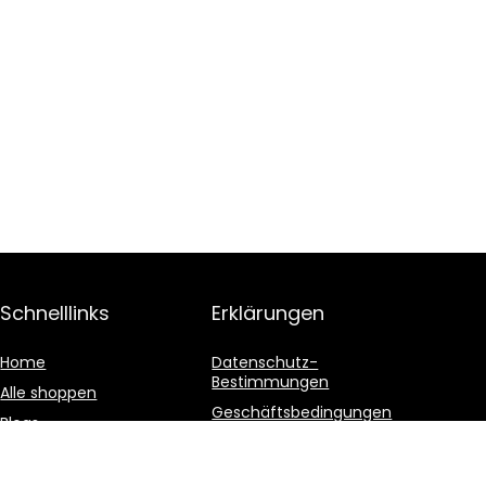
Schnelllinks
Erklärungen
Home
Datenschutz-
Bestimmungen
Alle shoppen
Geschäftsbedingungen
Blogs
Affiliate-Offenlegung
Unsere Webshops
Werben