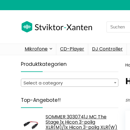
Search
for:
Mikrofone
CD-Player
DJ Controller
Produktkategorien
H
Select a category
Top-Angebote!!
Sh
SOMMER 3030741J MC The
Stage 1x Hicon 3-polig
XLR(M)/1x Hicon 3-polig XLR(W)