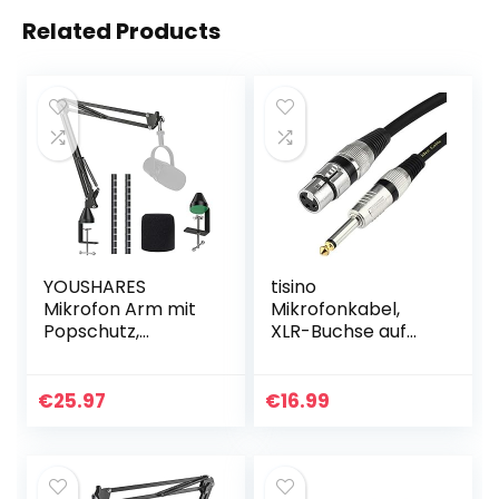
Related Products
YOUSHARES
tisino
Mikrofon Arm mit
Mikrofonkabel,
Popschutz,
XLR-Buchse auf
Mikrofonständer
6,35 mm, TS-
mit Mikrofon Pop
Mono-Klinke,
Kompatibel mit
unsymmetrisches
€
25.97
€
16.99
Shure MV7
Mikrofonkabel für
Mikrofon
dynamisches
Mikrofon, 6…