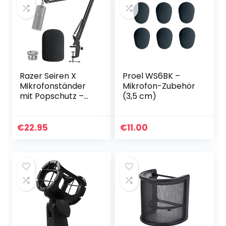
Razer Seiren X
Proel WS6BK –
Mikrofonständer
Mikrofon-Zubehör
mit Popschutz –
(3,5 cm)
Gelenkarm mit
Windschutz für
Razer Seiren X
€
22.95
€
11.00
Streaming
Microphone von…