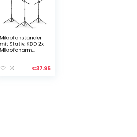
Mikrofonständer
mit Stativ, KDD 2x
Mikrofonarm
360°Höhenverstel
lbar 76-203cm,
Mikrofonstativ mit
€
37.95
2 Mikrofonclip,
3/8″ to 1/4″
Adapter, Mikrofon
Halterung für Blue
Yeti Nano
Snowball meisten
Mikrofone