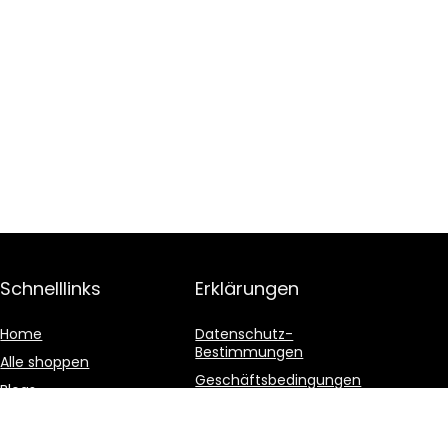
Schnelllinks
Erklärungen
Home
Datenschutz-
Bestimmungen
Alle shoppen
Geschäftsbedingungen
Blogs
Affiliate-Offenlegung
Unsere Webshops
Werben