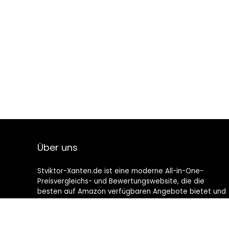
Über uns
Stviktor-Xanten.de ist eine moderne All-in-One-
Preisvergleichs- und Bewertungswebsite, die die
besten auf Amazon verfügbaren Angebote bietet und
Sie durch die neuesten hinzugefügten Blogs auf dem
Laufenden hält. Alle Bilder unterliegen dem
Urheberrecht ihrer jeweiligen Eigentümer. Alle zitierten