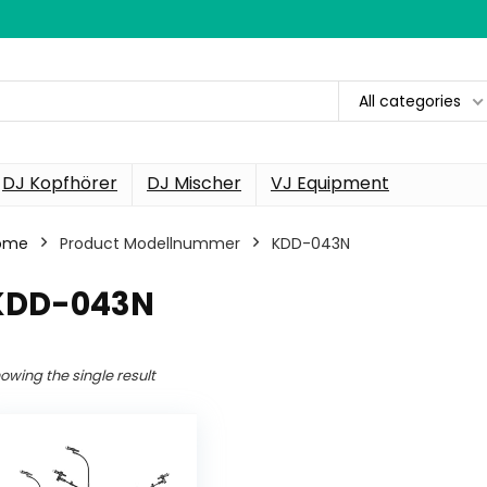
All categories
DJ Kopfhörer
DJ Mischer
VJ Equipment
ome
Product Modellnummer
‎KDD-043N
‎KDD-043N
owing the single result