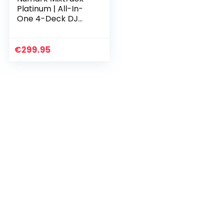
Platinum | All-In-
One 4-Deck DJ
Controller mit LCD
Displays, 5 Zoll
Touch – Jog
€
299.95
Wheels,
Multifunktions…