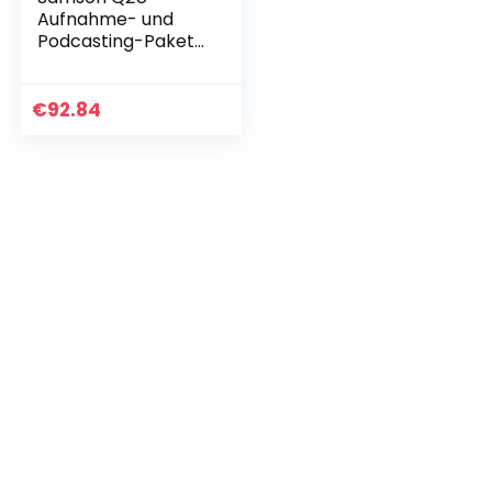
Aufnahme- und
Podcasting-Paket
– Dynamisches USB
/ XLR-Mikrofon mit
Zubehör, grau
€
92.84