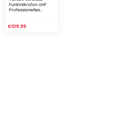
Funkmikrofon UHF
Professionelles
dynamisches
drahtloses Dual
Mikrofon,
€
109.99
Handmikrofonsyste
m, Heim-KTV-Set…