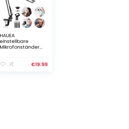
HAUEA
einstellbare
Mikrofonständer
profesionelle
Mikrofonhalter
Mikrofonarm mit
€
19.99
Spinne und
Adapter für
Studio
Programm…