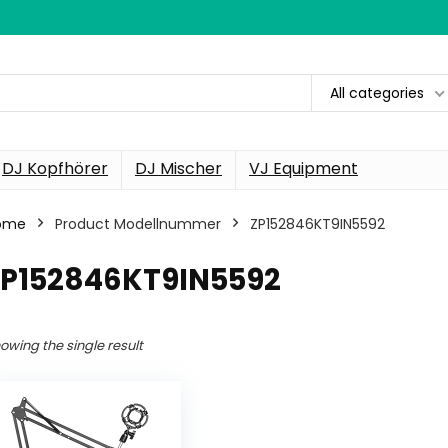
All categories
DJ Kopfhörer
DJ Mischer
VJ Equipment
ome
Product Modellnummer
‎ZP152846KT9IN5592
‎ZP152846KT9IN5592
owing the single result