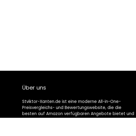
Über uns
Stviktor-Xanten.de ist eine moderne All-in-One-
Preisvergleichs- und Bewertungswebsite, die die
besten auf Amazon verfügbaren Angebote bietet und
Sie durch die neuesten hinzugefügten Blogs auf dem
Laufenden hält. Alle Bilder unterliegen dem
Urheberrecht ihrer jeweiligen Eigentümer. Alle zitierten