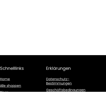
Schnelllinks
Erklärungen
Home
Datenschutz-
Bestimmungen
Alle shoppen
Geschäftsbedingungen
Blogs
Affiliate-Offenlegung
Unsere Webshops
Werben