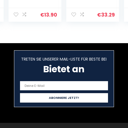
Schwarz
NX-6
Instrumentenmi
krofon schwarz
€
13.90
€
33.29
TRETEN SIE UNSERER MAIL-LISTE FÜR BESTE BEI
Bietet an