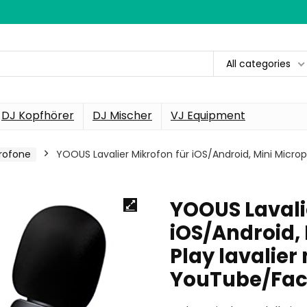
All categories
DJ Kopfhörer
DJ Mischer
VJ Equipment
rofone
YOOUS Lavalier Mikrofon für iOS/Android, Mini Microp
YOOUS Lavali
iOS/Android,
Play lavalier
YouTube/Fa