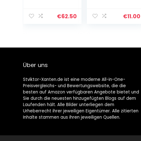
Mikrofon-
Stereo auf XLR-
Zubehör,
Buchse,
Handmikrofon-
Mikrofonkabel,
€
62.50
€
11.00
Halter, Ständer
unsymmetrisch,
für Blink500 Pro
0,3 cm auf XLR-
TX Transmitter
3-polig…
ENG…
Über uns
Stviktor-Xanten.de ist eine moderne All-in-One-
Preisvergleichs- und Bewertungswebsite, die die
besten auf Amazon verfügbaren Angebote bietet und
Sie durch die neuesten hinzugefügten Blogs auf dem
Laufenden hält. Alle Bilder unterliegen dem
Urheberrecht ihrer jeweiligen Eigentümer. Alle zitierten
Inhalte stammen aus ihren jeweiligen Quellen.