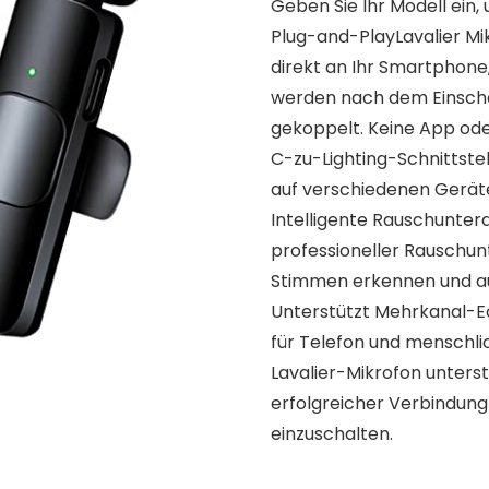
Geben Sie Ihr Modell ein, 
Plug-and-PlayLavalier Mi
direkt an Ihr Smartphone
werden nach dem Einscha
gekoppelt. Keine App ode
C-zu-Lighting-Schnittste
auf verschiedenen Gerä
Intelligente Rauschunte
professioneller Rauschu
Stimmen erkennen und au
Unterstützt Mehrkanal-Ec
für Telefon und menschli
Lavalier-Mikrofon unterst
erfolgreicher Verbindung
einzuschalten.