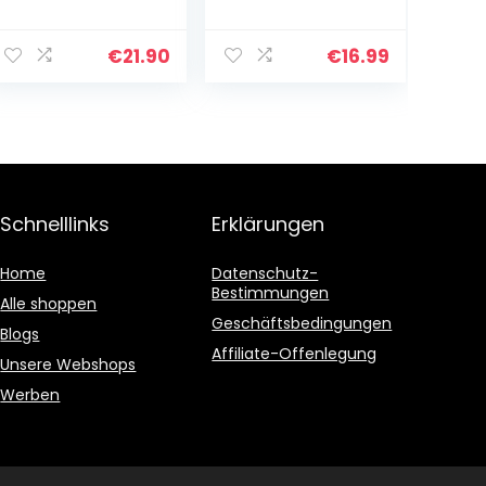
6,35 mm, TS-
Mono-Klinke,
unsymmetrische
€
21.90
€
16.99
s Mikrofonkabel
für dynamisches
Mikrofon, 6…
Schnelllinks
Erklärungen
Home
Datenschutz-
Bestimmungen
Alle shoppen
Geschäftsbedingungen
Blogs
Affiliate-Offenlegung
Unsere Webshops
Werben