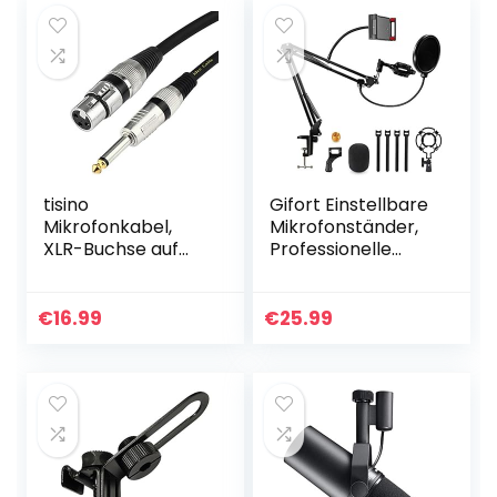
tisino
Gifort Einstellbare
Mikrofonkabel,
Mikrofonständer,
XLR-Buchse auf
Professionelle
6,35 mm, TS-
Mikrofonhalter
Mono-Klinke,
Mikrofonarm mit
unsymmetrisches
Spinne und
€
16.99
€
25.99
Mikrofonkabel für
Adapter für
dynamisches
Studio…
Mikrofon, 6…