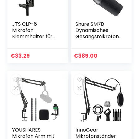
JTS CLP-6
Shure SM7B
Mikrofon
Dynamisches
Klemmhalter für
Gesangsmikrofon
NX-6
für Broadcast,
Instrumentenmikr
Podcast &
ofon schwarz
Recording, XLR-
€
33.29
€
389.00
Studiomikrofon für
Musik & Sprache…
YOUSHARES
InnoGear
Mikrofon Arm mit
Mikrofonständer