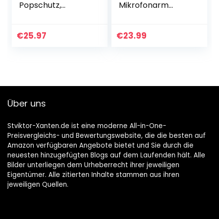
Popschutz,
Mikrofonarm
Mikrofonständer
Boom Arm mit
mit Mikrofon Pop
Shock Mount,
Kompatibel mit
Mikrofonhalter,
€
25.97
€
23.99
Shure MV7
Pop-Filter,3/8″ auf
Mikrofon
5/8″
Schraubadapter,F
ünf
Kabelbinder(Mittel
)
Über uns
Stviktor-Xanten.de ist eine moderne All-in-One-
Preisvergleichs- und Bewertungswebsite, die die besten auf
Amazon verfügbaren Angebote bietet und Sie durch die
neuesten hinzugefügten Blogs auf dem Laufenden hält. Alle
Bilder unterliegen dem Urheberrecht ihrer jeweiligen
Eigentümer. Alle zitierten Inhalte stammen aus ihren
jeweiligen Quellen.