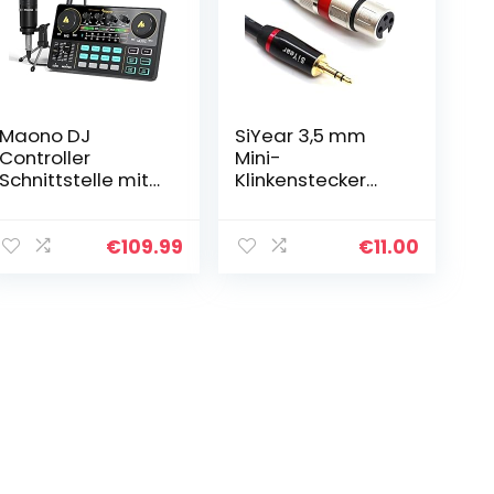
Maono DJ
SiYear 3,5 mm
Controller
Mini-
Schnittstelle mit
Klinkenstecker
DJ Mischer und
Stereo auf XLR-
Soundkarte,
Buchse,
AM200-S1 Audio
Mikrofonkabel,
€
109.99
€
11.00
Interface ALL-IN-
unsymmetrisch,
ONE Podcast…
0,3 cm auf XLR-3-
polig…