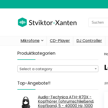
Search
for:
Mikrofone
CD-Player
DJ Controller
Produktkategorien
H
‎
Select a category
Top-Angebote!!
Sh
Audio-Technica ATH-R70X -
Kopfhörer (ohrumschließend,
Kopfband, 5 - 40000 Hz, 1000