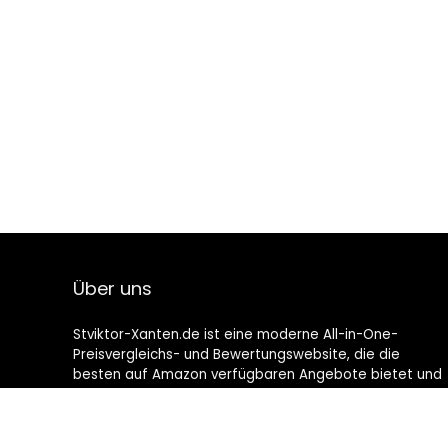
Über uns
Stviktor-Xanten.de ist eine moderne All-in-One-
Preisvergleichs- und Bewertungswebsite, die die
besten auf Amazon verfügbaren Angebote bietet und
Sie durch die neuesten hinzugefügten Blogs auf dem
Laufenden hält. Alle Bilder unterliegen dem
Urheberrecht ihrer jeweiligen Eigentümer. Alle zitierten