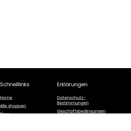
Schnelllinks
Erklärungen
Home
Datenschutz-
Bestimmungen
Alle shoppen
Geschäftsbedingungen
Blogs
Affiliate-Offenlegung
Unsere Webshops
Werben