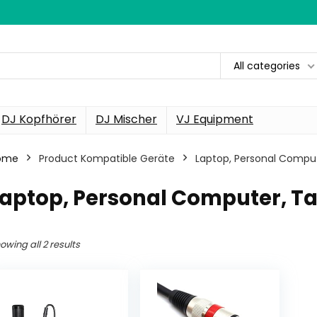
All categories
DJ Kopfhörer
DJ Mischer
VJ Equipment
ome
Product Kompatible Geräte
‎Laptop, Personal Compu
Laptop, Personal Computer, T
owing all 2 results