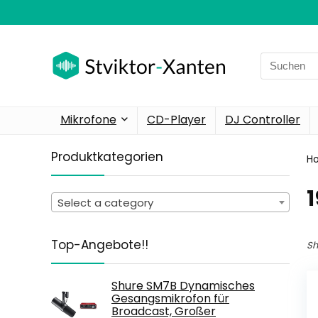
Search
for:
Mikrofone
CD-Player
DJ Controller
Produktkategorien
H
‎
Select a category
Top-Angebote!!
Sh
Shure SM7B Dynamisches
Gesangsmikrofon für
Broadcast, Großer