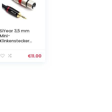
SiYear 3,5 mm
Mini-
Klinkenstecker
Stereo auf XLR-
Buchse,
Mikrofonkabel,
€
11.00
unsymmetrisch,
0,3 cm auf XLR-3-
polig…