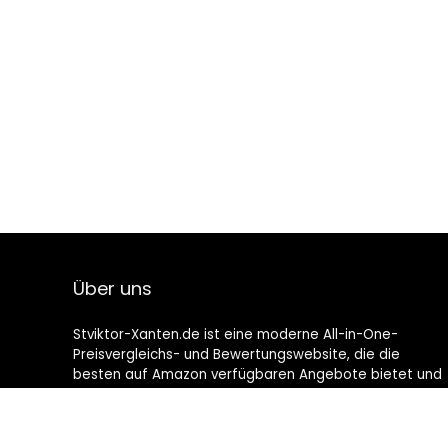
Über uns
Stviktor-Xanten.de ist eine moderne All-in-One-
Preisvergleichs- und Bewertungswebsite, die die
besten auf Amazon verfügbaren Angebote bietet und
Sie durch die neuesten hinzugefügten Blogs auf dem
Laufenden hält. Alle Bilder unterliegen dem
Urheberrecht ihrer jeweiligen Eigentümer. Alle zitierten