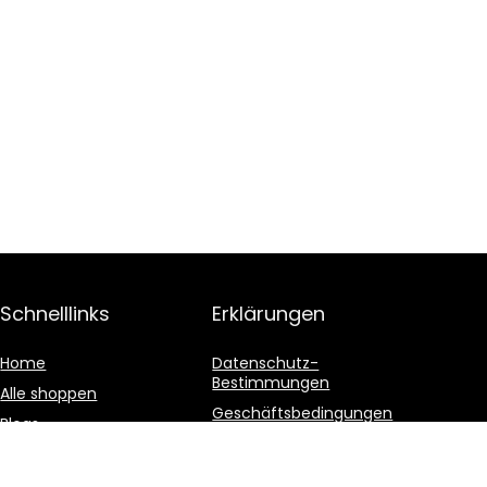
Schnelllinks
Erklärungen
Home
Datenschutz-
Bestimmungen
Alle shoppen
Geschäftsbedingungen
Blogs
Affiliate-Offenlegung
Unsere Webshops
Werben